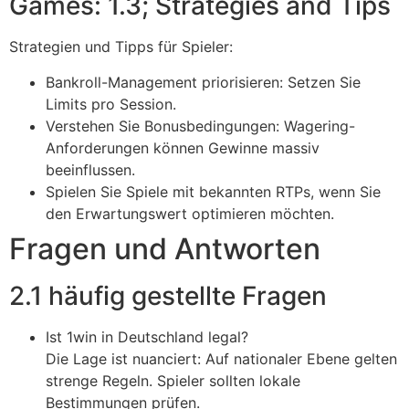
Games: 1.3; Strategies and Tips
Strategien und Tipps für Spieler:
Bankroll-Management priorisieren: Setzen Sie
Limits pro Session.
Verstehen Sie Bonusbedingungen: Wagering-
Anforderungen können Gewinne massiv
beeinflussen.
Spielen Sie Spiele mit bekannten RTPs, wenn Sie
den Erwartungswert optimieren möchten.
Fragen und Antworten
2.1 häufig gestellte Fragen
Ist 1win in Deutschland legal?
Die Lage ist nuanciert: Auf nationaler Ebene gelten
strenge Regeln. Spieler sollten lokale
Bestimmungen prüfen.