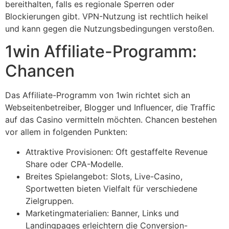
bereithalten, falls es regionale Sperren oder
Blockierungen gibt. VPN-Nutzung ist rechtlich heikel
und kann gegen die Nutzungsbedingungen verstoßen.
1win Affiliate-Programm:
Chancen
Das Affiliate-Programm von 1win richtet sich an
Webseitenbetreiber, Blogger und Influencer, die Traffic
auf das Casino vermitteln möchten. Chancen bestehen
vor allem in folgenden Punkten:
Attraktive Provisionen: Oft gestaffelte Revenue
Share oder CPA-Modelle.
Breites Spielangebot: Slots, Live-Casino,
Sportwetten bieten Vielfalt für verschiedene
Zielgruppen.
Marketingmaterialien: Banner, Links und
Landingpages erleichtern die Conversion-