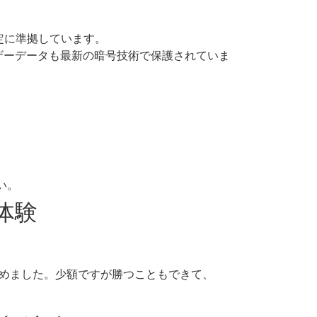
定に準拠しています。
ーザーデータも最新の暗号技術で保護されていま
い。
体験
めました。少額ですが勝つこともできて、