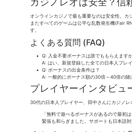
カジノレオは安全？信
オンラインカジノで最も重要なのは安全性。カ
またすべてのゲームは公平な乱数発生機(Fair
す。
よくある質問 (FAQ)
Q: 入金不要ボーナスは誰でももらえます
A: はい、新規登録した全ての日本人プレ
Q: ボーナスの出金条件は？
A: 一般的にボーナス額の30倍～40倍
プレイヤーインタビュ
30代の日本人プレイヤー、田中さんにカジノ
「無料で遊べるボーナスがあるので最初は
緊張も和らぎました。サポートも日本語対