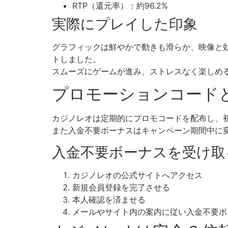
RTP（還元率）：約96.2%
実際にプレイした印象
グラフィックは鮮やかで動きも滑らか、映像と
トしました。
スムーズにゲームが進み、ストレスなく楽しめ
プロモーションコード
カジノレオは定期的にプロモコードを配布し、
また入金不要ボーナスはキャンペーン期間中に
入金不要ボーナスを受け取
カジノレオの公式サイトへアクセス
新規会員登録を完了させる
本人確認を済ませる
メールやサイト内の案内に従い入金不要ボ