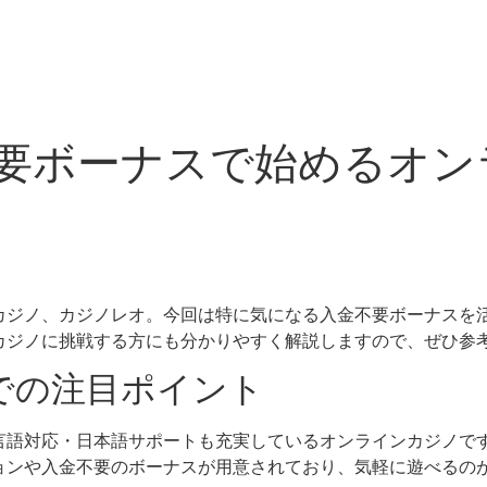
不要ボーナスで始めるオ
カジノ、カジノレオ。今回は特に気になる入金不要ボーナスを
カジノに挑戦する方にも分かりやすく解説しますので、ぜひ参
での注目ポイント
言語対応・日本語サポートも充実しているオンラインカジノで
ョンや入金不要のボーナスが用意されており、気軽に遊べるの