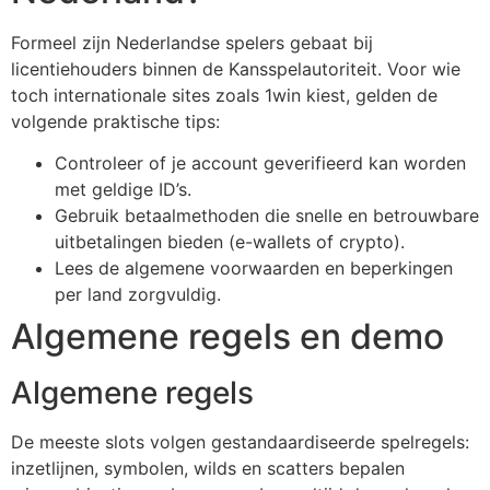
Formeel zijn Nederlandse spelers gebaat bij
licentiehouders binnen de Kansspelautoriteit. Voor wie
toch internationale sites zoals 1win kiest, gelden de
volgende praktische tips:
Controleer of je account geverifieerd kan worden
met geldige ID’s.
Gebruik betaalmethoden die snelle en betrouwbare
uitbetalingen bieden (e-wallets of crypto).
Lees de algemene voorwaarden en beperkingen
per land zorgvuldig.
Algemene regels en demo
Algemene regels
De meeste slots volgen gestandaardiseerde spelregels:
inzetlijnen, symbolen, wilds en scatters bepalen