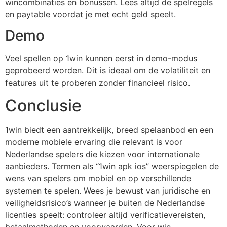
wincombinaties en bonussen. Lees altijd de spelregels
en paytable voordat je met echt geld speelt.
Demo
Veel spellen op 1win kunnen eerst in demo-modus
geprobeerd worden. Dit is ideaal om de volatiliteit en
features uit te proberen zonder financieel risico.
Conclusie
1win biedt een aantrekkelijk, breed spelaanbod en een
moderne mobiele ervaring die relevant is voor
Nederlandse spelers die kiezen voor internationale
aanbieders. Termen als “1win apk ios” weerspiegelen de
wens van spelers om mobiel en op verschillende
systemen te spelen. Wees je bewust van juridische en
veiligheidsrisico’s wanneer je buiten de Nederlandse
licenties speelt: controleer altijd verificatievereisten,
betaalmethoden en voorwaarden. Voor wie