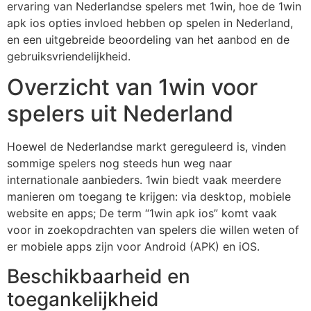
ervaring van Nederlandse spelers met 1win, hoe de 1win
apk ios opties invloed hebben op spelen in Nederland,
en een uitgebreide beoordeling van het aanbod en de
gebruiksvriendelijkheid.
Overzicht van 1win voor
spelers uit Nederland
Hoewel de Nederlandse markt gereguleerd is, vinden
sommige spelers nog steeds hun weg naar
internationale aanbieders. 1win biedt vaak meerdere
manieren om toegang te krijgen: via desktop, mobiele
website en apps; De term “1win apk ios” komt vaak
voor in zoekopdrachten van spelers die willen weten of
er mobiele apps zijn voor Android (APK) en iOS.
Beschikbaarheid en
toegankelijkheid