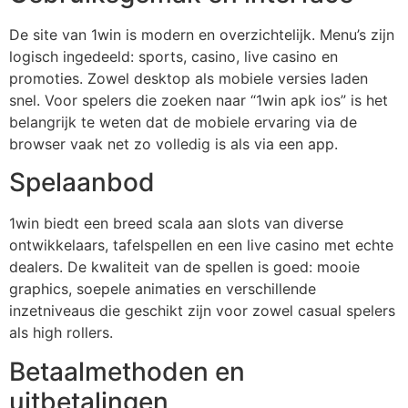
De site van 1win is modern en overzichtelijk. Menu’s zijn
logisch ingedeeld: sports, casino, live casino en
promoties. Zowel desktop als mobiele versies laden
snel. Voor spelers die zoeken naar “1win apk ios” is het
belangrijk te weten dat de mobiele ervaring via de
browser vaak net zo volledig is als via een app.
Spelaanbod
1win biedt een breed scala aan slots van diverse
ontwikkelaars, tafelspellen en een live casino met echte
dealers. De kwaliteit van de spellen is goed: mooie
graphics, soepele animaties en verschillende
inzetniveaus die geschikt zijn voor zowel casual spelers
als high rollers.
Betaalmethoden en
uitbetalingen