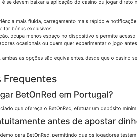
 é se devem baixar a aplicação do casino ou jogar direto
iência mais fluida‚ carregamento mais rápido e notificaçõ
itar bónus exclusivos.
ação‚ ocupa menos espaço no dispositivo e permite acesso 
gadores ocasionais ou quem quer experimentar o jogo antes
 ambas as opções são equivalentes‚ desde que o casino sej
s Frequentes
gar BetOnRed em Portugal?
nciado que ofereça o BetOnRed‚ efetuar um depósito mínimo
uitamente antes de apostar dinhe
 demo para BetOnRed‚ permitindo que os jogadores testem 