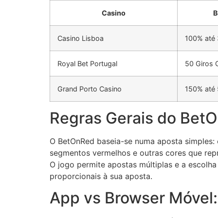
Casino
B
Casino Lisboa
100% até
Royal Bet Portugal
50 Giros G
Grand Porto Casino
150% até
Regras Gerais do Bet
O BetOnRed baseia-se numa aposta simples: o 
segmentos vermelhos e outras cores que rep
O jogo permite apostas múltiplas e a escolh
proporcionais à sua aposta.
App vs Browser Móvel