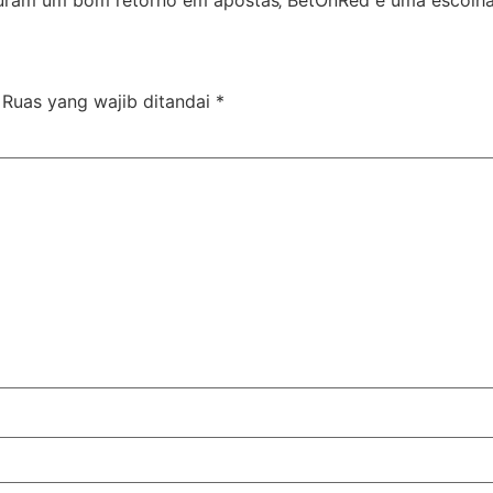
Ruas yang wajib ditandai
*