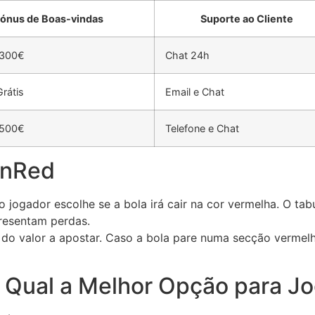
ónus de Boas-vindas
Suporte ao Cliente
 300€
Chat 24h
rátis
Email e Chat
 500€
Telefone e Chat
OnRed
jogador escolhe se a bola irá cair na cor vermelha. O tabu
resentam perdas.
a do valor a apostar. Caso a bola pare numa secção vermel
: Qual a Melhor Opção para J