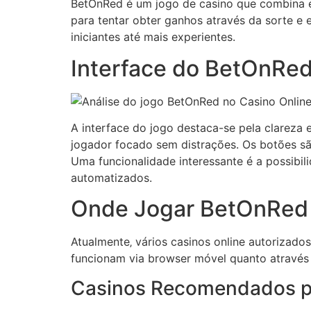
BetOnRed é um jogo de casino que combina el
para tentar obter ganhos através da sorte e e
iniciantes até mais experientes.
Interface do BetOnRe
A interface do jogo destaca-se pela clareza 
jogador focado sem distrações. Os botões são
Uma funcionalidade interessante é a possibi
automatizados.
Onde Jogar BetOnRed 
Atualmente‚ vários casinos online autorizad
funcionam via browser móvel quanto através
Casinos Recomendados p