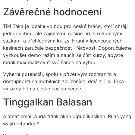
Závěrečné hodnocení
Tiki Taka je ideální volbou pro české hráče, kteří chtějí
jednoduchou, ale zajímavou casino hru s rozumnými
sázkami a přehlednými kurzy. Hraní v licencovaných
kasinech zaručuje bezpečnost i férovost. Doporučujeme
vyzkoušet demo režim a naučit se číst kurzy, abyste
mohli maximalizovat své šance na výhru.
Výherní potenciál, spolu s přívětivým rozhraním a
dostupností na mobilních zařízeních, dělá z Tiki Taka
výrazný hit na české casino scéně.
Tinggalkan Balasan
Alamat email Anda tidak akan dipublikasikan.
Ruas yang
wajib ditandai
*