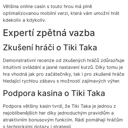
Většina online casin s touto hrou má plně
optimalizovanou mobilní verzi, která vám umožní hrát
kdekoliv a kdykoliv.
Expertí zpětná vazba
Zkušení hráči o Tiki Taka
Demonstrativní recenze od zkušených hráčů zdůrazňuje
intuitivní ovládání a jasné nastavení kurzů. Díky tomu je
hra vhodná jak pro začátečníky, tak i pro zkušené hráče
hledající rychlou zábavu s možností zajímavých výher.
Podpora kasina o Tiki Taka
Podpora většiny kasin tvrdí, že Tiki Taka je jednou z
nejoblíbenějších her díky jednoduchým pravidlům a
atraktivním bonusovým funkcím. Rádi pomáhají hráčům
s technickými dotazy i strategií.