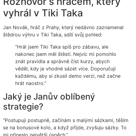
Rozhovor s hráčem, který
vyhrál v Tiki Taka
Jan Novák, hráč z Prahy, který nedávno zaznamenal
štědrou výhru v Tiki Taka, sdílí svůj pohled:
“Hrál jsem Tiki Taka spíš pro zábavu, ale
nakonec jsem měl štěstí. Nejvíc mi pomohlo
znát pravidla a správně číst kurzy, abych
věděl, kdy je vhodné sázet více. Doporučuji
každému, aby si zkusil demo verzi, než začne
hrát naostro.”
Jaký je Janův oblíbený
strategie?
“Postupuji postupně, začínám s malými sázkami, těším
se na bonusové kolo, a když přijde, zvyšuju sázky. To
mi přineslo největší úspěch.”