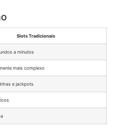
no
Slots Tradicionais
undos a minutos
almente mais complexo
inhas e jackpots
ticos
oa