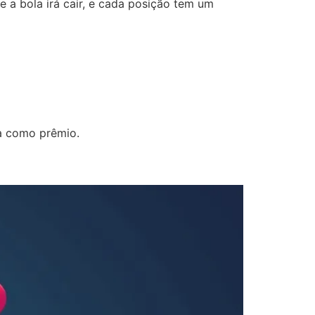
e a bola irá cair, e cada posição tem um
ta como prêmio.