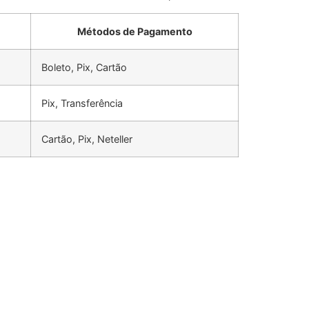
Métodos de Pagamento
Boleto, Pix, Cartão
Pix, Transferência
Cartão, Pix, Neteller