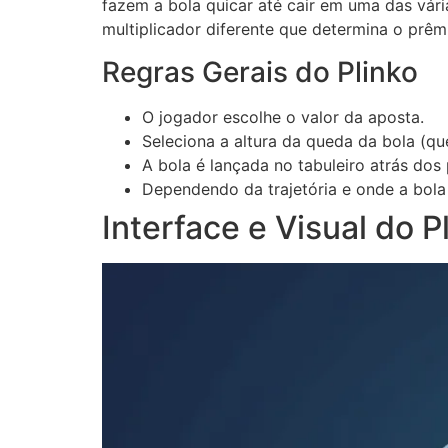
fazem a bola quicar até cair em uma das vári
multiplicador diferente que determina o prêm
Regras Gerais do Plinko
O jogador escolhe o valor da aposta.
Seleciona a altura da queda da bola (que
A bola é lançada no tabuleiro atrás dos 
Dependendo da trajetória e onde a bola
Interface e Visual do 