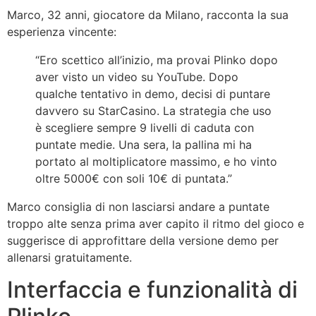
Marco, 32 anni, giocatore da Milano, racconta la sua
esperienza vincente:
“Ero scettico all’inizio, ma provai Plinko dopo
aver visto un video su YouTube. Dopo
qualche tentativo in demo, decisi di puntare
davvero su StarCasino. La strategia che uso
è scegliere sempre 9 livelli di caduta con
puntate medie. Una sera, la pallina mi ha
portato al moltiplicatore massimo, e ho vinto
oltre 5000€ con soli 10€ di puntata.”
Marco consiglia di non lasciarsi andare a puntate
troppo alte senza prima aver capito il ritmo del gioco e
suggerisce di approfittare della versione demo per
allenarsi gratuitamente.
Interfaccia e funzionalità di