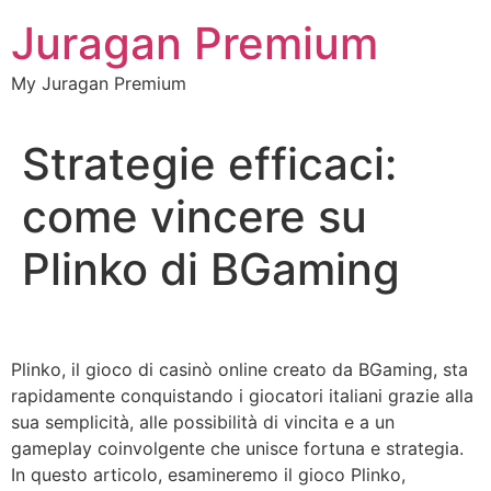
Juragan Premium
My Juragan Premium
Strategie efficaci:
come vincere su
Plinko di BGaming
Plinko, il gioco di casinò online creato da BGaming, sta
rapidamente conquistando i giocatori italiani grazie alla
sua semplicità, alle possibilità di vincita e a un
gameplay coinvolgente che unisce fortuna e strategia.
In questo articolo, esamineremo il gioco Plinko,