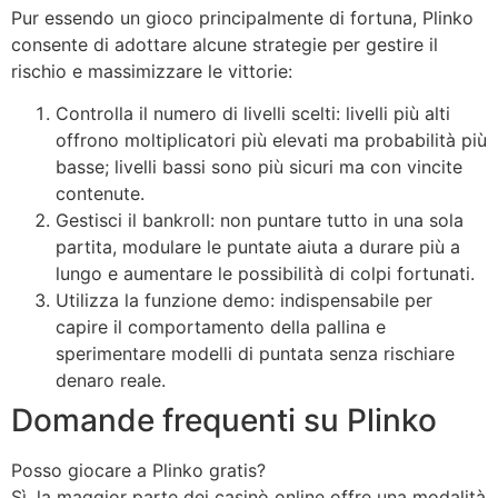
Pur essendo un gioco principalmente di fortuna, Plinko
consente di adottare alcune strategie per gestire il
rischio e massimizzare le vittorie:
Controlla il numero di livelli scelti: livelli più alti
offrono moltiplicatori più elevati ma probabilità più
basse; livelli bassi sono più sicuri ma con vincite
contenute.
Gestisci il bankroll: non puntare tutto in una sola
partita, modulare le puntate aiuta a durare più a
lungo e aumentare le possibilità di colpi fortunati.
Utilizza la funzione demo: indispensabile per
capire il comportamento della pallina e
sperimentare modelli di puntata senza rischiare
denaro reale.
Domande frequenti su Plinko
Posso giocare a Plinko gratis?
Sì, la maggior parte dei casinò online offre una modalità