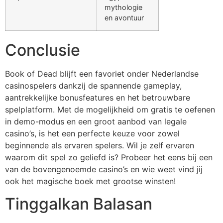
mythologie
en avontuur
Conclusie
Book of Dead blijft een favoriet onder Nederlandse
casinospelers dankzij de spannende gameplay,
aantrekkelijke bonusfeatures en het betrouwbare
spelplatform. Met de mogelijkheid om gratis te oefenen
in demo-modus en een groot aanbod van legale
casino’s, is het een perfecte keuze voor zowel
beginnende als ervaren spelers. Wil je zelf ervaren
waarom dit spel zo geliefd is? Probeer het eens bij een
van de bovengenoemde casino’s en wie weet vind jij
ook het magische boek met grootse winsten!
Tinggalkan Balasan