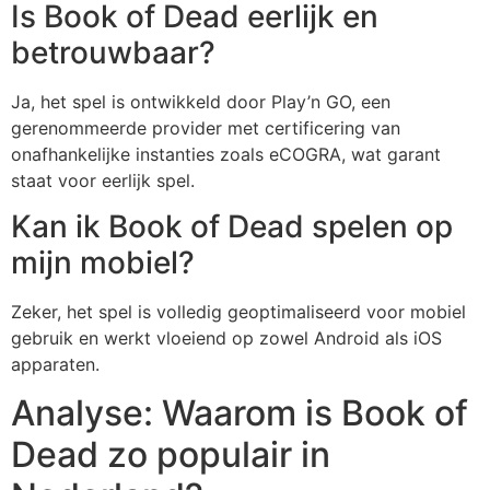
Is Book of Dead eerlijk en
betrouwbaar?
Ja, het spel is ontwikkeld door Play’n GO, een
gerenommeerde provider met certificering van
onafhankelijke instanties zoals eCOGRA, wat garant
staat voor eerlijk spel.
Kan ik Book of Dead spelen op
mijn mobiel?
Zeker, het spel is volledig geoptimaliseerd voor mobiel
gebruik en werkt vloeiend op zowel Android als iOS
apparaten.
Analyse: Waarom is Book of
Dead zo populair in