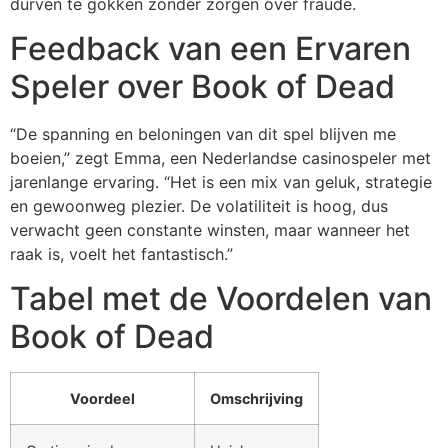
durven te gokken zonder zorgen over fraude.
Feedback van een Ervaren
Speler over Book of Dead
“De spanning en beloningen van dit spel blijven me
boeien,” zegt Emma, een Nederlandse casinospeler met
jarenlange ervaring. “Het is een mix van geluk, strategie
en gewoonweg plezier. De volatiliteit is hoog, dus
verwacht geen constante winsten, maar wanneer het
raak is, voelt het fantastisch.”
Tabel met de Voordelen van
Book of Dead
Voordeel
Omschrijving