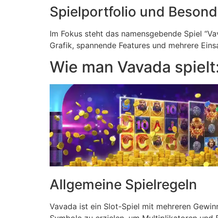
Spielportfolio und Besond
Im Fokus steht das namensgebende Spiel “Vava
Grafik, spannende Features und mehrere Einsa
Wie man Vavada spielt
Allgemeine Spielregeln
Vavada ist ein Slot-Spiel mit mehreren Gewin
Symbole zu erzielen, um Multiplikatoren und B