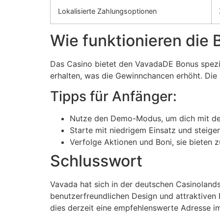
Lokalisierte Zahlungsoptionen
Wie funktionieren die
Das Casino bietet den VavadaDE Bonus spezie
erhalten, was die Gewinnchancen erhöht. Die
Tipps für Anfänger:
Nutze den Demo-Modus, um dich mit dem
Starte mit niedrigem Einsatz und steige
Verfolge Aktionen und Boni, sie bieten 
Schlusswort
Vavada hat sich in der deutschen Casinolandsc
benutzerfreundlichen Design und attraktiven
dies derzeit eine empfehlenswerte Adresse i