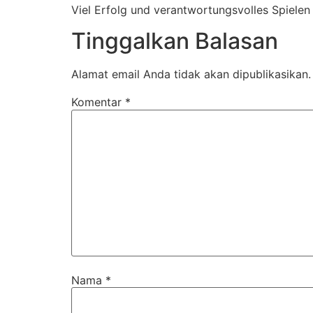
Viel Erfolg und verantwortungsvolles Spiele
Tinggalkan Balasan
Alamat email Anda tidak akan dipublikasikan.
Komentar
*
Nama
*