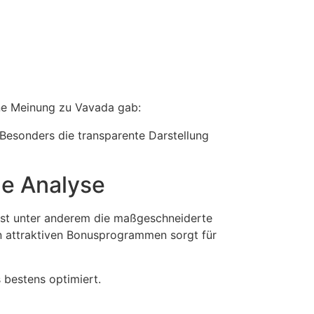
ine Meinung zu Vavada gab:
 Besonders die transparente Darstellung
ze Analyse
 ist unter anderem die maßgeschneiderte
n attraktiven Bonusprogrammen sorgt für
 bestens optimiert.