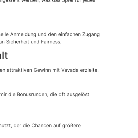
hnelle Anmeldung und den einfachen Zugang
n Sicherheit und Fairness.
lt
nen attraktiven Gewinn mit Vavada erzielte.
 mir die Bonusrunden, die oft ausgelöst
nutzt, der die Chancen auf größere