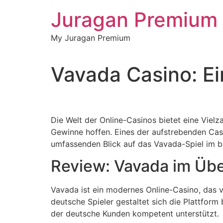
Juragan Premium
My Juragan Premium
Vavada Casino: Ei
Die Welt der Online-Casinos bietet eine Viel
Gewinne hoffen. Eines der aufstrebenden Casin
umfassenden Blick auf das Vavada-Spiel im be
Review: Vavada im Übe
Vavada ist ein modernes Online-Casino, das v
deutsche Spieler gestaltet sich die Plattform
der deutsche Kunden kompetent unterstützt.