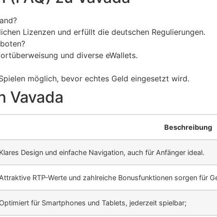
land?
lichen Lizenzen und erfüllt die deutschen Regulierungen.
boten?
fortüberweisung und diverse eWallets.
pielen möglich, bevor echtes Geld eingesetzt wird.
on Vavada
Beschreibung
Klares Design und einfache Navigation, auch für Anfänger ideal.
Attraktive RTP-Werte und zahlreiche Bonusfunktionen sorgen für G
Optimiert für Smartphones und Tablets, jederzeit spielbar;