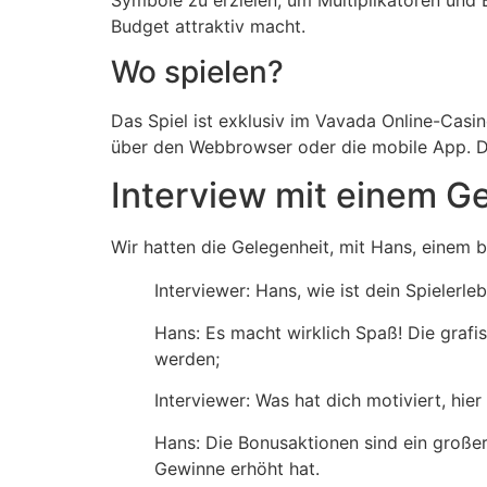
Budget attraktiv macht.
Wo spielen?
Das Spiel ist exklusiv im Vavada Online-Cas
über den Webbrowser oder die mobile App. Die
Interview mit einem Ge
Wir hatten die Gelegenheit, mit Hans, einem b
Interviewer: Hans, wie ist dein Spielerle
Hans: Es macht wirklich Spaß! Die grafis
werden;
Interviewer: Was hat dich motiviert, hier
Hans: Die Bonusaktionen sind ein große
Gewinne erhöht hat.