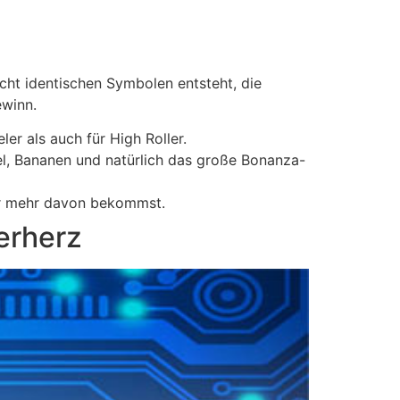
cht identischen Symbolen entsteht, die
ewinn.
er als auch für High Roller.
el, Bananen und natürlich das große Bonanza-
der mehr davon bekommst.
kerherz