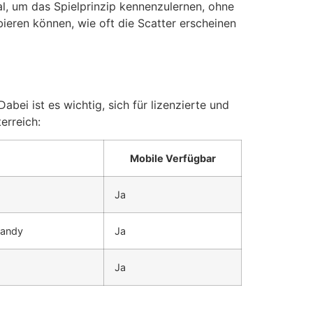
al, um das Spielprinzip kennenzulernen, ohne
bieren können, wie oft die Scatter erscheinen
bei ist es wichtig, sich für lizenzierte und
erreich:
Mobile Verfügbar
Ja
Handy
Ja
Ja