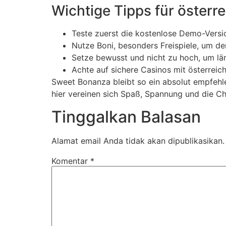
Wichtige Tipps für österre
Teste zuerst die kostenlose Demo-Versi
Nutze Boni, besonders Freispiele, um d
Setze bewusst und nicht zu hoch, um län
Achte auf sichere Casinos mit österreic
Sweet Bonanza bleibt so ein absolut empfehle
hier vereinen sich Spaß, Spannung und die C
Tinggalkan Balasan
Alamat email Anda tidak akan dipublikasikan.
Komentar
*