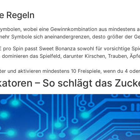
ne Regeln
s Symbolen, wobei eine Gewinnkombination aus mindestens a
mehr Symbole sich aneinandergrenzen, desto größer der G
 pro Spin passt Sweet Bonanza sowohl für vorsichtige Spiel
dominieren das Spielfeld, darunter Kirschen, Trauben, Äpf
atter und aktivieren mindestens 10 Freispiele, wenn du 4 o
ikatoren – So schlägt das Zuc