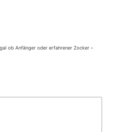
Egal ob Anfänger oder erfahrener Zocker –