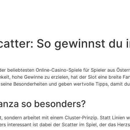
tter: So gewinnst du i
er beliebtesten Online-Casino-Spiele für Spieler aus Öster
eit, hohe Gewinne zu erzielen, hat der Slot eine breite F
, seine Besonderheiten und geben wertvolle Tipps, damit du
anza so besonders?
t, sondern arbeitet mit einem Cluster-Prinzip. Statt Lini
s interessant ist dabei der Scatter im Spiel, der das Herzs