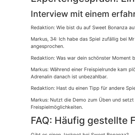
Interview mit einem erfah
Redaktion: Wie bist du auf Sweet Bonanza 
Markus, 34: Ich habe das Spiel zufällig bei M
angesprochen.
Redaktion: Was war dein schönster Moment b
Markus: Während einer Freispielrunde kam plöt
Adrenalin danach ist unbezahlbar.
Redaktion: Hast du einen Tipp für andere Spie
Markus: Nutzt die Demo zum Üben und setzt ni
Freispielmöglichkeiten.
FAQ: Häufig gestellte
Gibt es einen Jackpot bei Sweet Bonanza?