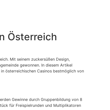
n Österreich
reich. Mit seinem zuckersüßen Design,
angemeinde gewonnen. In diesem Artikel
 in österreichischen Casinos bestmöglich von
en werden Gewinne durch Gruppenbildung von 8
tück für Freispielrunden und Multiplikatoren