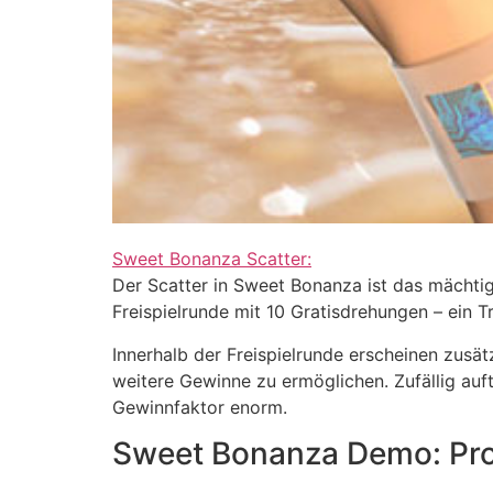
Sweet Bonanza Scatter:
Der Scatter in Sweet Bonanza ist das mächtig
Freispielrunde mit 10 Gratisdrehungen – ein Tr
Innerhalb der Freispielrunde erscheinen zus
weitere Gewinne zu ermöglichen. Zufällig au
Gewinnfaktor enorm.
Sweet Bonanza Demo: Pro