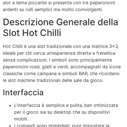
slot a tema piccante si presenta con tre peperoncini
ardenti su rulli semplici ma molto coinvolgenti.
Descrizione Generale della
Slot Hot Chilli
Hot Chilli è una slot tradizionale con una matrice 3×3‚
ideale per chi cerca un’esperienza diretta e frenetica
senza complicazioni. I simboli sono principalmente
peperoncini rossi‚ gialli e verdi‚ accompagnati da icone
classiche come campane e simboli BAR‚ che ricordano
le slot machine tradizionali delle sale da gioco.
Interfaccia
L’interfaccia è semplice e pulita‚ ben ottimizzata
per il gioco sia su desktop che su dispositivi
mobili.
I comandi sono immediati: puoi impostare la