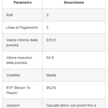
Parametro
Descrizione
Rulli
3
Linee di Pagamento
5
Valore minimo della
0‚10 €
puntata
Valore massimo
50 €
della puntata
Volatilità
Media
RTP (Return To
96‚2%
Player)
Jackpot
Casuale attivo con premi fino a