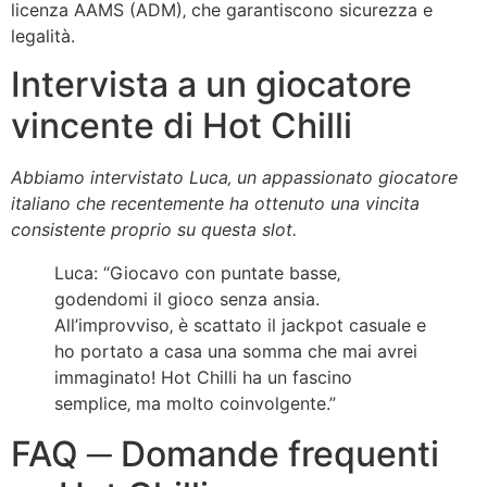
licenza AAMS (ADM)‚ che garantiscono sicurezza e
legalità.
Intervista a un giocatore
vincente di Hot Chilli
Abbiamo intervistato Luca‚ un appassionato giocatore
italiano che recentemente ha ottenuto una vincita
consistente proprio su questa slot.
Luca: “Giocavo con puntate basse‚
godendomi il gioco senza ansia.
All’improvviso‚ è scattato il jackpot casuale e
ho portato a casa una somma che mai avrei
immaginato! Hot Chilli ha un fascino
semplice‚ ma molto coinvolgente.”
FAQ ─ Domande frequenti