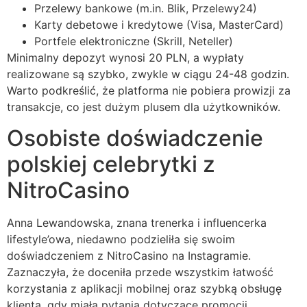
Przelewy bankowe (m.in. Blik, Przelewy24)
Karty debetowe i kredytowe (Visa, MasterCard)
Portfele elektroniczne (Skrill, Neteller)
Minimalny depozyt wynosi 20 PLN, a wypłaty
realizowane są szybko, zwykle w ciągu 24-48 godzin.
Warto podkreślić, że platforma nie pobiera prowizji za
transakcje, co jest dużym plusem dla użytkowników.
Osobiste doświadczenie
polskiej celebrytki z
NitroCasino
Anna Lewandowska, znana trenerka i influencerka
lifestyle’owa, niedawno podzieliła się swoim
doświadczeniem z NitroCasino na Instagramie.
Zaznaczyła, że doceniła przede wszystkim łatwość
korzystania z aplikacji mobilnej oraz szybką obsługę
klienta, gdy miała pytania dotyczące promocji.