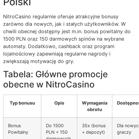
Polski
NitroCasino regularnie oferuje atrakcyjne bonusy
zarówno dla nowych, jak i stałych użytkowników. W
chwili obecnej dostępny jest m.in. bonus powitalny do
1500 PLN oraz 150 darmowych spinów na wybrane
automaty. Dodatkowo, cashback oraz program
lojalnościowy zapewniają regularne nagrody i
zwiększają motywację do gry.
Tabela: Główne promocje
obecne w NitroCasino
Typ bonusu
Opis
Wymagania
Dostępno
obrotu
Bonus
Do 1500
35x (bonus
Dla nowy
Powitalny
PLN + 150
+ depozyt)
graczy
darmowych