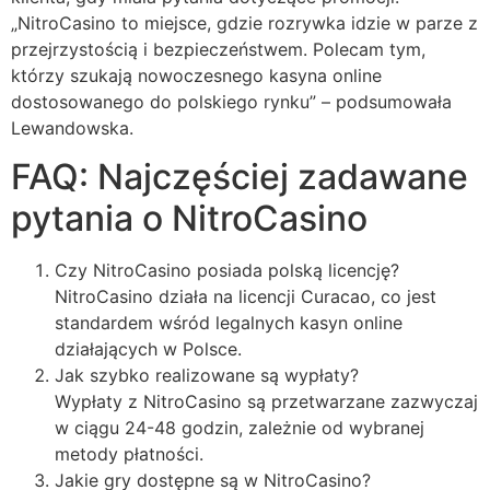
„NitroCasino to miejsce, gdzie rozrywka idzie w parze z
przejrzystością i bezpieczeństwem. Polecam tym,
którzy szukają nowoczesnego kasyna online
dostosowanego do polskiego rynku” – podsumowała
Lewandowska.
FAQ: Najczęściej zadawane
pytania o NitroCasino
Czy NitroCasino posiada polską licencję?
NitroCasino działa na licencji Curacao, co jest
standardem wśród legalnych kasyn online
działających w Polsce.
Jak szybko realizowane są wypłaty?
Wypłaty z NitroCasino są przetwarzane zazwyczaj
w ciągu 24-48 godzin, zależnie od wybranej
metody płatności.
Jakie gry dostępne są w NitroCasino?