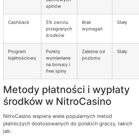
spinów
Cashback
5% zwrotu
Brak
Stały
przegranych
wymagań
środków
Program
Punkty
Zależne od
Stały
lojalnościowy
wymieniane
poziomu
na bonusy i
free spiny
Metody płatności i wypłaty
środków w NitroCasino
NitroCasino wspiera wiele popularnych metod
płatniczych dostosowanych do polskich graczy, takich
jak: