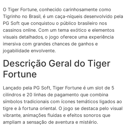
O Tiger Fortune‚ conhecido carinhosamente como
Tigrinho no Brasil‚ é um caça-níqueis desenvolvido pela
PG Soft que conquistou o público brasileiro nos
cassinos online. Com um tema exótico e elementos
visuais detalhados‚ o jogo oferece uma experiência
imersiva com grandes chances de ganhos e
jogabilidade envolvente.
Descrição Geral do Tiger
Fortune
Lançado pela PG Soft‚ Tiger Fortune é um slot de 5
cilindros e 20 linhas de pagamento que combina
símbolos tradicionais com ícones temáticos ligados ao
tigre e à fortuna oriental. O jogo se destaca pelo visual
vibrante‚ animações fluidas e efeitos sonoros que
ampliam a sensação de aventura e mistério.