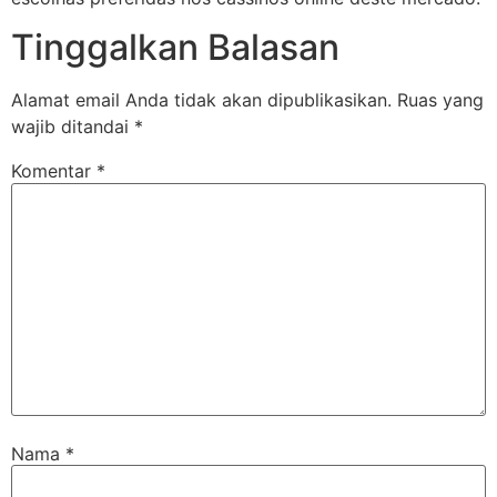
Tinggalkan Balasan
Alamat email Anda tidak akan dipublikasikan.
Ruas yang
wajib ditandai
*
Komentar
*
Nama
*