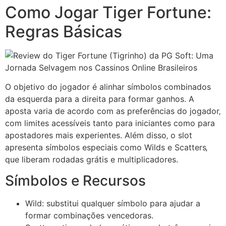
Como Jogar Tiger Fortune:
Regras Básicas
O objetivo do jogador é alinhar símbolos combinados
da esquerda para a direita para formar ganhos. A
aposta varia de acordo com as preferências do jogador‚
com limites acessíveis tanto para iniciantes como para
apostadores mais experientes. Além disso‚ o slot
apresenta símbolos especiais como Wilds e Scatters‚
que liberam rodadas grátis e multiplicadores.
Símbolos e Recursos
Wild: substitui qualquer símbolo para ajudar a
formar combinações vencedoras.