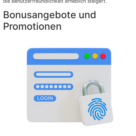
die Benutzerfreundlichkeit erheblich steigert.
Bonusangebote und
Promotionen