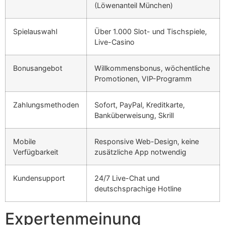
(Löwenanteil München)
Spielauswahl
Über 1.000 Slot- und Tischspiele,
Live-Casino
Bonusangebot
Willkommensbonus, wöchentliche
Promotionen, VIP-Programm
Zahlungsmethoden
Sofort, PayPal, Kreditkarte,
Banküberweisung, Skrill
Mobile
Responsive Web-Design, keine
Verfügbarkeit
zusätzliche App notwendig
Kundensupport
24/7 Live-Chat und
deutschsprachige Hotline
Expertenmeinung