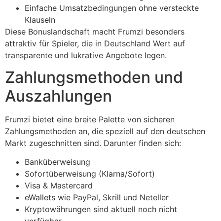
Einfache Umsatzbedingungen ohne versteckte
Klauseln
Diese Bonuslandschaft macht Frumzi besonders
attraktiv für Spieler, die in Deutschland Wert auf
transparente und lukrative Angebote legen.
Zahlungsmethoden und
Auszahlungen
Frumzi bietet eine breite Palette von sicheren
Zahlungsmethoden an, die speziell auf den deutschen
Markt zugeschnitten sind. Darunter finden sich:
Banküberweisung
Sofortüberweisung (Klarna/Sofort)
Visa & Mastercard
eWallets wie PayPal, Skrill und Neteller
Kryptowährungen sind aktuell noch nicht