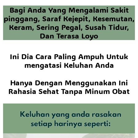
Bagi Anda Yang Mengalami Sakit
pinggang, Saraf Kejepit, Kesemutan,
Keram, Sering Pegal, Susah Tidur,
Dan Terasa Loyo
Ini Dia Cara Paling Ampuh Untuk
mengatasi Keluhan Anda
Hanya Dengan Menggunakan Ini
Rahasia Sehat Tanpa Minum Obat