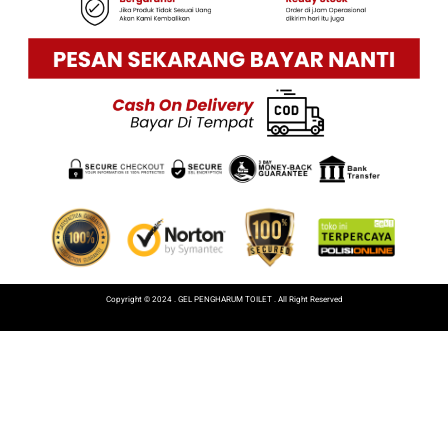
Copyright © 2024 . GEL PENGHARUM TOILET . All Right Reserved