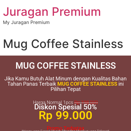
Juragan Premium
My Juragan Premium
Mug Coffee Stainless
MUG COFFEE STAINLESS
Jika Kamu Butuh Alat Minum dengan Kualitas Bahan
Tahan Panas Terbaik
MUG COFFEE STAINLESS
ini
Pilihan Tepat
Harga Normal 1pcs
Rp 198.000
Diskon Spesial 50%
Rp 99.000
Promo Terbatas