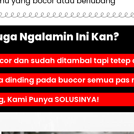
u yang bocor atau berlubang
ga Ngalamin Ini Kan?
r dan sudah ditambal tapi tetep a
ya dinding pada buocor semua pas
, Kami Punya SOLUSINYA!