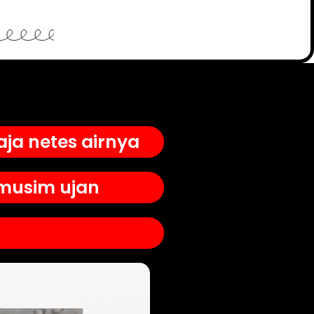
ja netes airnya
 musim ujan