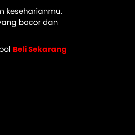
m keseharianmu.
ang bocor dan
mbol
Beli Sekarang