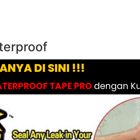
terproof
ANYA DI SINI !!!
TERPROOF TAPE PRO
dengan Kua