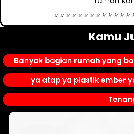
rumah kam
Kamu Ju
Banyak bagian rumah yang boco
ya atap ya plastik ember 
Tenang