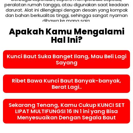
peralatan rumah tangga, atau digunakan saat keadaan
darurat. Alat ini dilengkapi dengan desain yang kompak
dan bahan berkualitas tinggi, sehingga sangat nyaman
dibawa ke mana saja.
Apakah Kamu Mengalami
Hal Ini?
Kunci Baut Suka Banget Ilang, Mau Beli Lagi
Sayang
Ribet Bawa Kunci Baut Banyak-banyak,
Berat Lagi..
Sekarang Tenang, Kamu Cukup KUNCI SET
LIPAT MULTIFUNGSI 16 IN 1 ini yang Bisa
Menyesuaikan Dengan Segala Baut